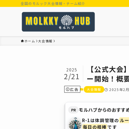
全国のモルック大会情報・チーム紹介
ホーム
大会情報
【公式大会】
2025
2/21
ー開始！概
広告
大会情報
2025年2
モルハブからのおすす
PR
R-1は体調管理の
ル
毎日の相棒
です