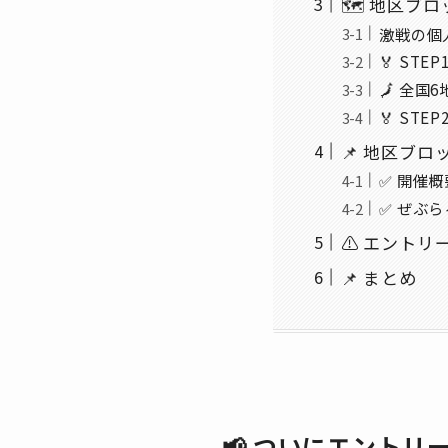
🗺 地区ブ
激戦の個
🏅 ST
🗾 全
🏅 ST
📌 地区ブ
✅ 開催概
✅ ぜぶ
⚠️ エント
📌 まとめ
📢 ついにエント