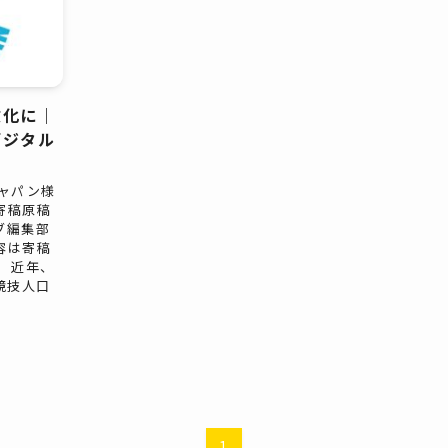
文化に｜
デジタル
営
ャパン様
寄稿原稿
ブ編集部
容は寄稿
 近年、
競技人口
1