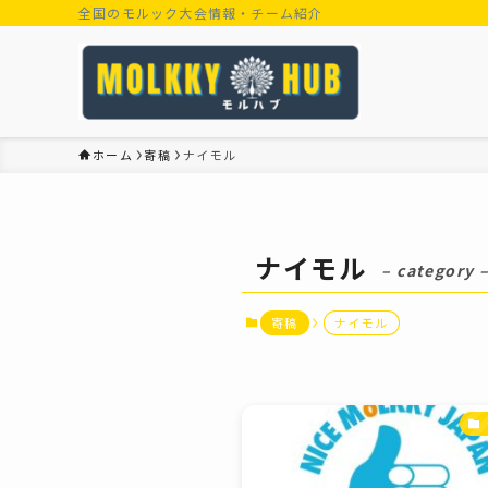
全国のモルック大会情報・チーム紹介
ホーム
寄稿
ナイモル
ナイモル
– category 
寄稿
ナイモル